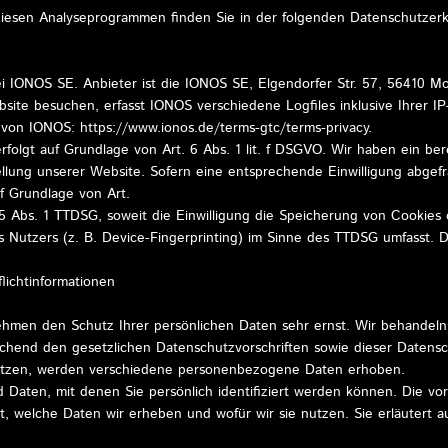
 diesen Analyseprogrammen finden Sie in der folgenden Datenschutzerk
i IONOS SE. Anbieter ist die IONOS SE, Elgendorfer Str. 57, 56410 M
ite besuchen, erfasst IONOS verschiedene Logfiles inklusive Ihrer I
 von IONOS: https://www.ionos.de/terms-gtc/terms-privacy.
lgt auf Grundlage von Art. 6 Abs. 1 lit. f DSGVO. Wir haben ein bere
ellung unserer Website. Sofern eine entsprechende Einwilligung abgefr
uf Grundlage von Art.
5 Abs. 1 TTDSG, soweit die Einwilligung die Speicherung von Cookies 
 Nutzers (z. B. Device-Fingerprinting) im Sinne des TTDSG umfasst. Die
lichtinformationen
nehmen den Schutz Ihrer persönlichen Daten sehr ernst. Wir behande
echend den gesetzlichen Datenschutzvorschriften sowie dieser Datensc
tzen, werden verschiedene personenbezogene Daten erhoben.
Daten, mit denen Sie persönlich identifiziert werden können. Die vo
t, welche Daten wir erheben und wofür wir sie nutzen. Sie erläutert 