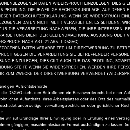
ONENBEZOGENEN DATEN WIDERSPRUCH EINZULEGEN; DIES GILT
 PROFILING. DIE JEWEILIGE RECHTSGRUNDLAGE, AUF DENEN 
DIESER DATENSCHUTZERKLÄRUNG. WENN SIE WIDERSPRUCH EIN
ZOGENEN DATEN NICHT MEHR VERARBEITEN, ES SEI DENN, WI
R DIE VERARBEITUNG NACHWEISEN, DIE IHRE INTERESSEN, R
RARBEITUNG DIENT DER GELTENDMACHUNG, AUSÜBUNG ODER V
SPRUCH NACH ART. 21 ABS. 1 DSGVO).
ZOGENEN DATEN VERARBEITET, UM DIREKTWERBUNG ZU BETREI
SPRUCH GEGEN DIE VERARBEITUNG SIE BETREFFENDER PERSON
NG EINZULEGEN; DIES GILT AUCH FÜR DAS PROFILING, SOWEIT
NDUNG STEHT. WENN SIE WIDERSPRECHEN, WERDEN IHRE PER
HR ZUM ZWECKE DER DIREKTWERBUNG VERWENDET (WIDERSPRUC
ändigen Aufsichtsbehörde
 die DSGVO steht den Betroffenen ein Beschwerderecht bei einer Auf
wöhnlichen Aufenthalts, ihres Arbeitsplatzes oder des Orts des mutmaß
schadet anderweitiger verwaltungsrechtlicher oder gerichtlicher Rech
it
e wir auf Grundlage Ihrer Einwilligung oder in Erfüllung eines Vertrag
 einem gängigen, maschinenlesbaren Format aushändigen zu lassen. Sof