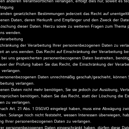
n anderen Verantwortlichen verlangen, erfolgt dies nur, soweit es tec
htigung
enden gesetzlichen Bestimmungen jederzeit das Recht auf unentgeltli
enen Daten, deren Herkunft und Empfänger und den Zweck der Daten
 Löschung dieser Daten. Hierzu sowie zu weiteren Fragen zum Thema
 uns wenden.
Verarbeitung
schränkung der Verarbeitung Ihrer personenbezogenen Daten zu verla
eit an uns wenden. Das Recht auf Einschränkung der Verarbeitung bes
er bei uns gespeicherten personenbezogenen Daten bestreiten, benötig
auer der Prüfung haben Sie das Recht, die Einschränkung der Verarbe
 verlangen.
 personenbezogenen Daten unrechtmäßig geschah/geschieht, können Si
beitung verlangen.
nen Daten nicht mehr benötigen, Sie sie jedoch zur Ausübung, Vert
sprüchen benötigen, haben Sie das Recht, statt der Löschung die Ei
en zu verlangen.
nach Art. 21 Abs. 1 DSGVO eingelegt haben, muss eine Abwägung zwi
n. Solange noch nicht feststeht, wessen Interessen überwiegen, hab
ung Ihrer personenbezogenen Daten zu verlangen.
rer personenbezogenen Daten eingeschränkt haben, dürfen diese Dat